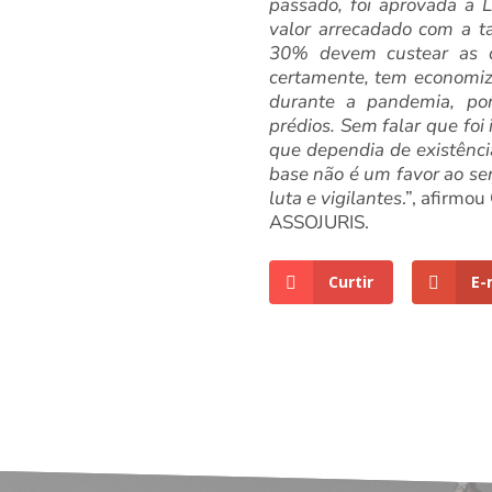
passado, foi aprovada a 
valor arrecadado com a ta
30% devem custear as de
certamente, tem economiz
durante a pandemia, po
prédios. Sem falar que foi
que dependia de existência
base não é um favor ao se
luta e vigilantes
.”, afirmo
ASSOJURIS.
Curtir
E-