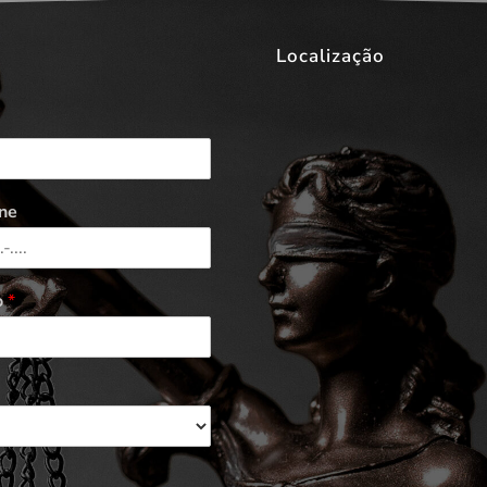
Localização
ne
o
*