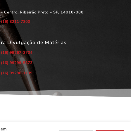
 – Centro, Ribeirão Preto – SP, 14010-080
(16) 3211-7200
ara Divulgação de Matérias
(16) 99267-3704
(16) 99299-5373
(16) 99286-1139
r em