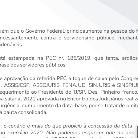
uém que o Governo Federal, principalmente na pessoa do 
incessantemente contra o servidorismo público, median
ndenáveis.
tá estampada na PEC nº. 186/2019, que tenta, ardilosam
ase dos servidores públicos.
de aprovação da referida PEC a toque de caixa pelo Congr
, ASSISJESP, ASSOJURIS, FENAJUD, SINJURIS e SINSPJU
, requerimento ao Presidente do TJ/SP, Des. Pinheiro Franc
a salarial 2021 aprovada no Encontro dos Judiciários realiz
urgência, cumprimento da data-base, por se tratar de pleit
a pauta consolidada.
 o cenário é mais do que propício à concessão da data-
e ao exercício 2020. Não podemos esquecer que no ano