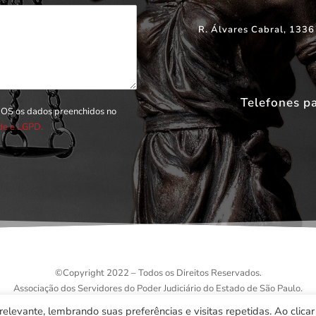
R. Álvares Cabral, 1336
Telefones p
DOS os dados preenchidos no
ade e LGPD.
©
Copyright 2022 – Todos os Direitos Reservados.
Associação dos Servidores do Poder Judiciário do Estado de São Paulo.
elevante, lembrando suas preferências e visitas repetidas. Ao clica