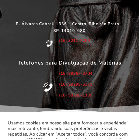
R. Álvares Cabral, 1336 – Centro, Ribeirão Preto –
SP, 14010-080
(16) 3211-7200
Telefones para Divulgação de Matérias
(16) 99267-3704
(16) 99299-5373
(16) 99286-1139
Usamos cookies em nosso site para fornecer a experiência
mais relevante, lembrando suas preferências e visitas
repetidas. Ao clicar em “Aceitar todos”, você concorda com
©
Copyright 2022 – Todos os Direitos Reservados.