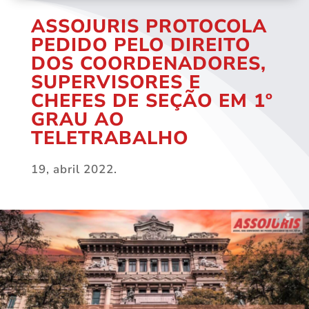
ASSOJURIS PROTOCOLA
PEDIDO PELO DIREITO
DOS COORDENADORES,
SUPERVISORES E
CHEFES DE SEÇÃO EM 1º
GRAU AO
TELETRABALHO
19, abril 2022.