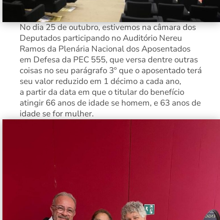
No dia 25 de outubro, estivemos na câmara dos
Deputados participando no Auditório Nereu
Ramos da Plenária Nacional dos Aposentados
em Defesa da PEC 555, que versa dentre outras
coisas no seu parágrafo 3º que o aposentado terá
seu valor reduzido em 1 décimo a cada ano,
a partir da data em que o titular do benefício
atingir 66 anos de idade se homem, e 63 anos de
idade se for mulher.