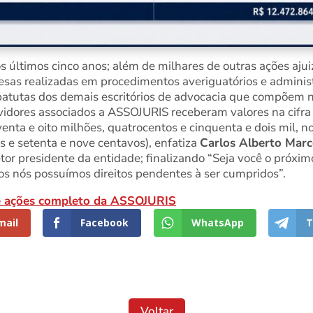
s últimos cinco anos; além de milhares de outras ações aju
esas realizadas em procedimentos averiguatórios e administr
batutas dos demais escritórios de advocacia que compõem 
vidores associados a ASSOJURIS receberam valores na cifr
enta e oito milhões, quatrocentos e cinquenta e dois mil, n
is e setenta e nove centavos), enfatiza
Carlos Alberto Marc
etor presidente da entidade; finalizando “Seja você o próxi
os nós possuímos direitos pendentes à ser cumpridos”.
 de ações completo da ASSOJURIS
mail
Facebook
WhatsApp
T
Voltar