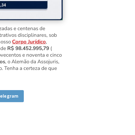
izadas e centenas de
ativos disciplinares, sob
nosso
Corpo Jurídico
,
a de
R$ 98.452.995,79
(
ovecentos e noventa e cinco
os
, o Alemão da Assojuris,
mo. Tenha a certeza de que
elegram