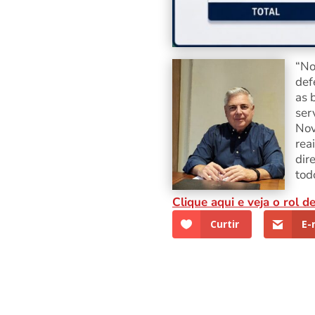
“No
def
as 
ser
Nov
rea
dir
tod
Clique aqui e veja o rol
Curtir
E-