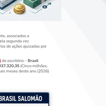
te, associados a
pela segunda vez
ios de ações ajuizadas por
l
do escritório –
Brasil
037.320,35
(Cinco milhões,
emais meses deste ano (2026)