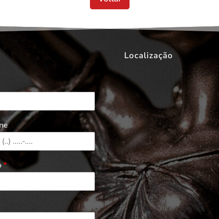
Localização
ne
o
*