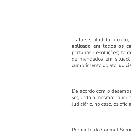
Trata-se, aludido projet
aplicado em todos os ca
portarias (resoluções) tan
de mandados em situação 
cumprimento do ato judicia
De acordo com o desembarg
segundo o mesmo: “a idei
Judiciário, no caso, os ofic
Por parte do Coronel Serg