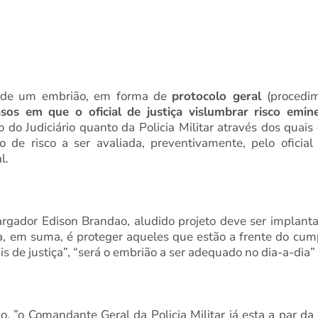
o, de um embrião, em forma de
protocolo geral
(procedi
sos em que o oficial de justiça vislumbrar risco emin
to do Judiciário quanto da Policia Militar através dos quai
de risco a ser avaliada, preventivamente, pelo oficial
l.
ador Edison Brandao, aludido projeto deve ser implantad
a, em suma, é proteger aqueles que estão a frente do c
iais de justiça”, “será o embrião a ser adequado no dia-a-dia”
io, ”o Comandante Geral da Policia Militar já esta a par d