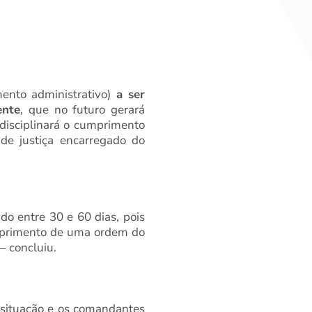
mento administrativo)
a ser
ente
, que no futuro gerará
s disciplinará o cumprimento
 de justiça encarregado do
o entre 30 e 60 dias, pois
umprimento de uma ordem do
 – concluiu.
a situação e os comandantes