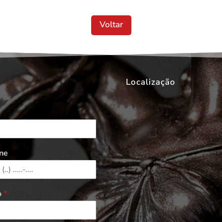
Voltar
Localização
ne
o
*