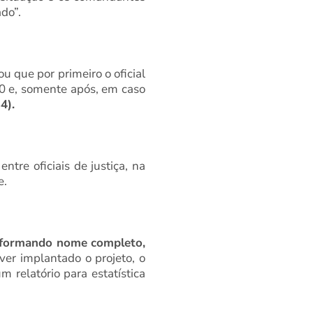
do”.
u que por primeiro o oficial
0 e, somente após, em caso
4).
tre oficiais de justiça, na
e.
e informando nome completo,
iver implantado o projeto, o
 relatório para estatística