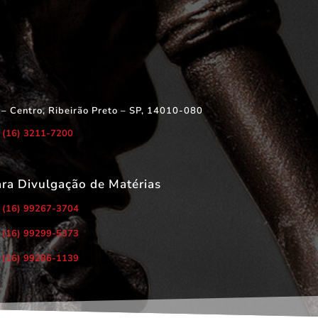
 – Centro, Ribeirão Preto – SP, 14010-080
(16) 3211-7200
ara Divulgação de Matérias
(16) 99267-3704
(16) 99299-5373
(16) 99286-1139