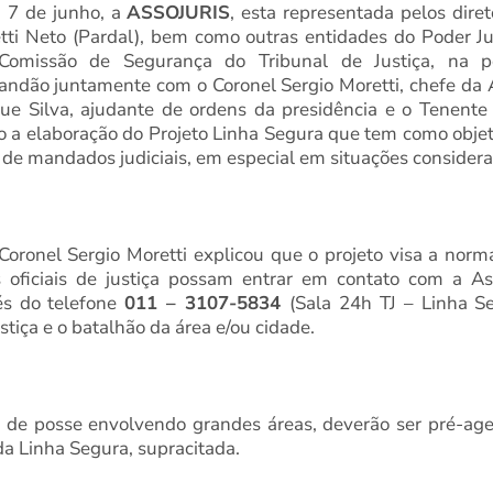
, 7 de junho, a
ASSOJURIS
, esta representada pelos dire
ti Neto (Pardal), bem como outras entidades do Poder Jud
Comissão de Segurança do Tribunal de Justiça, na p
dão juntamente com o Coronel Sergio Moretti, chefe da As
que Silva, ajudante de ordens da presidência e o Tenent
o a elaboração do Projeto Linha Segura que tem como objeti
de mandados judiciais, em especial em situações considera
Coronel Sergio Moretti explicou que o projeto visa a nor
oficiais de justiça possam entrar em contato com a Asse
vés do telefone
011 – 3107-5834
(Sala 24h TJ – Linha S
ustiça e o batalhão da área e/ou cidade.
o de posse envolvendo grandes áreas, deverão ser pré-a
a Linha Segura, supracitada.