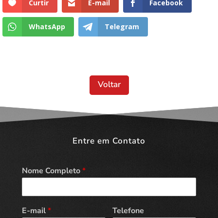
Curtir
E-mail
Facebook
WhatsApp
Telegram
Voltar
Entre em Contato
Nome Completo
*
E-mail
*
Telefone