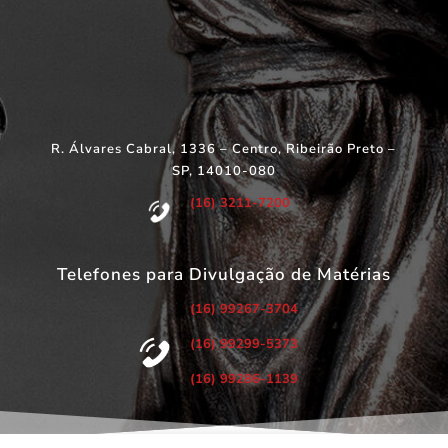
R. Álvares Cabral, 1336 – Centro, Ribeirão Preto –
SP, 14010-080
(16) 3211-7200
Telefones para Divulgação de Matérias
(16) 99267-3704
(16) 99299-5373
(16) 99286-1139