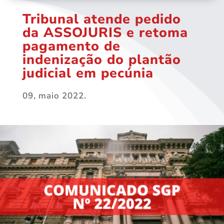
Tribunal atende pedido
da ASSOJURIS e retoma
pagamento de
indenização do plantão
judicial em pecúnia
09, maio 2022.