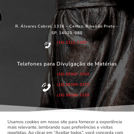
R. Álvares Cabral, 1336 – Centro, Ribeirão Preto –
SP, 14010-080
(16) 3211-7200
Telefones para Divulgação de Matérias
(16) 99267-3704
(16) 99299-5373
(16) 99286-1139
Usamos cookies em nosso site para fornecer a experiência
mais relevante, lembrando suas preferências e visitas
repetidas. Ao clicar em “Aceitar todos”, você concorda com
©
Copyright 2022 – Todos os Direitos Reservados.