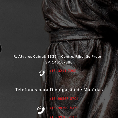
R. Álvares Cabral, 1336 – Centro, Ribeirão Preto –
SP, 14010-080
(16) 3211-7200
Telefones para Divulgação de Matérias
(16) 99267-3704
(16) 99299-5373
(16) 99286-1139