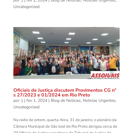
por
:)
|
fev 2, 2024
|
Blog de Noticias
,
Noticias Urgentes
,
Uncategorized
Oficiais de Justiça discutem Provimentos CG nº
s 27/2023 e 01/2024 em Rio Preto
por
:)
|
fev 1, 2024
|
Blog de Noticias
,
Noticias Urgentes
,
Uncategorized
Na noite de ontem, quarta-feira, 31 de janeiro, o plenário da
Câmara Municipal de São José do Rio Preto abrigou cerca de