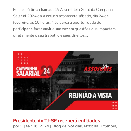
Esta é a última chamada! A Assembleia Geral da Campanha
Salarial 2024 da Assojuris acontecerá sábado, dia 24 de
fevereiro, às 10 horas. Não perca a oportunidade de
participar e fazer ouvir a sua voz em questões que impactam
diretamente o seu trabalho e seus direitos....
Presidente do TJ-SP receberá entidades
por
:)
|
fev 16, 2024
|
Blog de Noticias
,
Noticias Urgentes
,