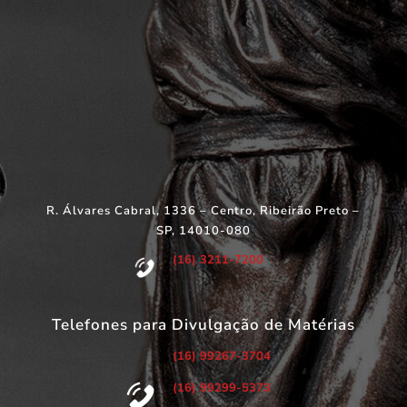
R. Álvares Cabral, 1336 – Centro, Ribeirão Preto –
SP, 14010-080
(16) 3211-7200
Telefones para Divulgação de Matérias
(16) 99267-3704
(16) 99299-5373