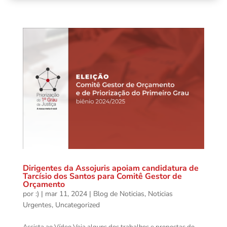
Dirigentes da Assojuris apoiam candidatura de
Tarcísio dos Santos para Comitê Gestor de
Orçamento
por
:)
|
mar 11, 2024
|
Blog de Noticias
,
Noticias
Urgentes
,
Uncategorized
Assista ao Vídeo ⁠Veja alguns dos trabalhos e propostas do