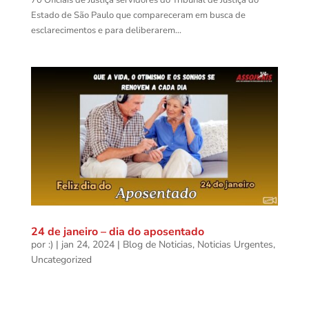
70 Oficiais de Justiça servidores do Tribunal de Justiça do
Estado de São Paulo que compareceram em busca de
esclarecimentos e para deliberarem...
24 de janeiro – dia do aposentado
por
:)
|
jan 24, 2024
|
Blog de Noticias
,
Noticias Urgentes
,
Uncategorized