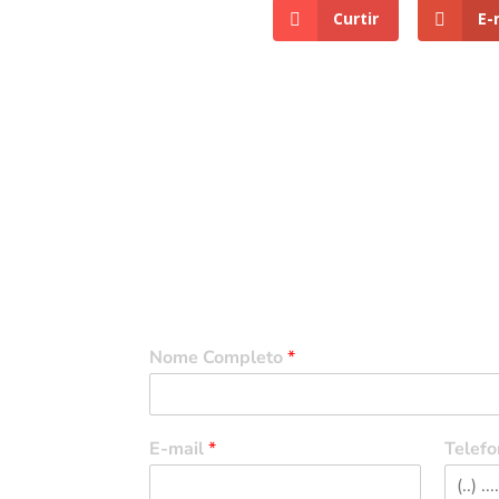
Curtir
E-
Entre em Contato
Nome Completo
*
E-mail
*
Telefo