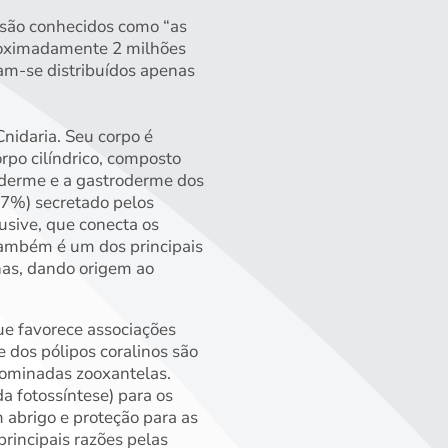
o são conhecidos como “as
aproximadamente 2 milhões
am-se distribuídos apenas
nidaria. Seu corpo é
orpo cilíndrico, composto
iderme e a gastroderme dos
(87%) secretado pelos
lusive, que conecta os
também é um dos principais
has, dando origem ao
ue favorece associações
 dos pólipos coralinos são
nominadas zooxantelas.
a fotossíntese) para os
 abrigo e proteção para as
rincipais razões pelas