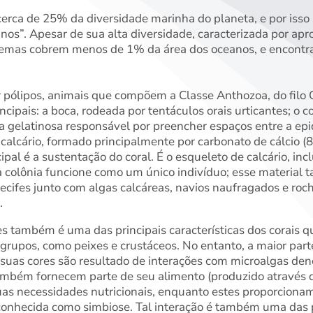
cerca de 25% da diversidade marinha do planeta, e por iss
eanos”. Apesar de sua alta diversidade, caracterizada por 
stemas cobrem menos de 1% da área dos oceanos, e encontr
 pólipos, animais que compõem a Classe Anthozoa, do filo C
ncipais: a boca, rodeada por tentáculos orais urticantes; o c
 gelatinosa responsável por preencher espaços entre a ep
e calcário, formado principalmente por carbonato de cálcio 
cipal é a sustentação do coral. É o esqueleto de calcário, inc
a colônia funcione como um único indivíduo; esse material 
ecifes junto com algas calcáreas, navios naufragados e roc
.
s também é uma das principais características dos corais q
rupos, como peixes e crustáceos. No entanto, a maior parte
, suas cores são resultado de interações com microalgas de
ambém fornecem parte de seu alimento (produzido através d
suas necessidades nutricionais, enquanto estes proporcionam
conhecida como simbiose. Tal interação é também uma das p