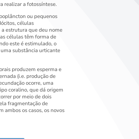
 realizar a fotossíntese.
 zooplâncton ou pequenos
ócitos, células
e, a estrutura que deu nome
ssas células têm forma de
do este é estimulado, o
o uma substância urticante
corais produzem esperma e
ernada (i.e. produção de
fecundação ocorre, uma
ipo coralino, que dá origem
orrer por meio de dois
pela fragmentação de
Em ambos os casos, os novos