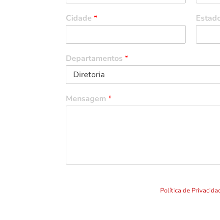
Cidade
*
Estad
Departamentos
*
Mensagem
*
Ao clicar em "Enviar" você concorda com o uso de TO
formulário. Por favor leia a nossa
Política de Privacid