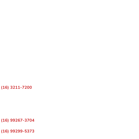
 – Centro, Ribeirão Preto – SP, 14010-080
(16) 3211-7200
ara Divulgação de Matérias
(16) 99267-3704
(16) 99299-5373