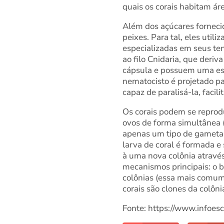
quais os corais habitam áre
Além dos açúcares forneci
peixes. Para tal, eles uti
especializadas em seus ten
ao filo Cnidaria, que deriv
cápsula e possuem uma est
nematocisto é projetado pa
capaz de paralisá-la, facil
Os corais podem se reprod
ovos de forma simultânea (
apenas um tipo de gameta 
larva de coral é formada e
à uma nova colônia através
mecanismos principais: o b
colônias (essa mais comum
corais são clones da colôni
Fonte: https://www.infoesc