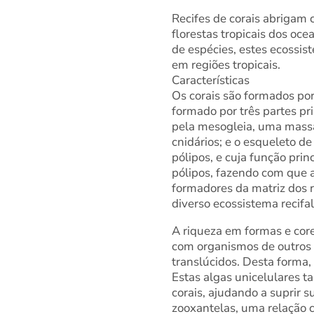
Recifes de corais abrigam 
florestas tropicais dos oc
de espécies, estes ecossi
em regiões tropicais.
Características
Os corais são formados por
formado por três partes pri
pela mesogleia, uma massa
cnidários; e o esqueleto d
pólipos, e cuja função prin
pólipos, fazendo com que 
formadores da matriz dos r
diverso ecossistema recifal
A riqueza em formas e core
com organismos de outros g
translúcidos. Desta forma
Estas algas unicelulares t
corais, ajudando a suprir 
zooxantelas, uma relação 