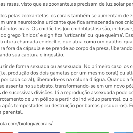
as rasas, visto que as zooxantelas precisam de luz solar para
dos pelas zooxantelas, os corais também se alimentam de
lizam uma neurotoxina urticante que fica armazenada nos cnid
táculos orais. Os cnidócitos (ou cnidoblastos) são, inclusiv
a do grego ‘knidos’ e significa ‘urticante’ ou ‘que queima’. E
rutura chamada cnidocílio, que atua como um gatilho; quan
ra fora da cápsula e se prende ao corpo da presa, liberand
itando sua captura e ingestão.
uzir de forma sexuada ou assexuada. No primeiro caso, os 
i.e. produção dos dois gametas por um mesmo coral) ou alt
por cada coral), liberando-os na coluna d’água. Quando a 
 se assenta no substrato, transformando-se em um novo pól
 de sucessivas divisões. Já a reprodução assexuada pode oc
rotamento de um pólipo a partir do indivíduo parental, ou 
 após tempestades ou destruição por barcos pesqueiros). 
a parental.
ola.com/biologia/corais/