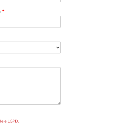
o
*
R. Álvares Cabral, 1336
Telefones p
DOS os dados preenchidos no
ade e LGPD.