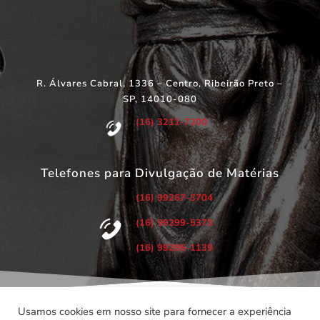
R. Álvares Cabral, 1336 – Centro, Ribeirão Preto –
SP, 14010-080
(16) 3211-7200
Telefones para Divulgação de Matérias
(16) 99267-3704
(16) 99299-5373
(16) 99286-1139
Usamos cookies em nosso site para fornecer a experiência