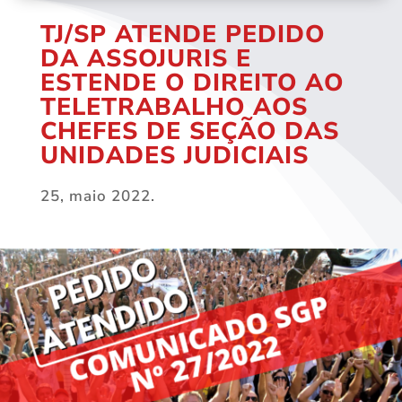
TJ/SP ATENDE PEDIDO
DA ASSOJURIS E
ESTENDE O DIREITO AO
TELETRABALHO AOS
CHEFES DE SEÇÃO DAS
UNIDADES JUDICIAIS
25, maio 2022.