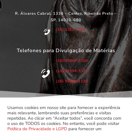
R. Álvares Cabral, 1336 – Centro, Ribeirão Preto –
SP, 14010-080
(16) 3211-7200
Telefones para Divulgação de Matérias
(16) 99267-3704
(16) 99299-5373
(16) 99286-1139
Usamos cookies em nosso site para fornecer a experiência
mais relevante, lembrando suas preferências e visitas
repetidas. Ao clicar em “Aceitar todos”, você concorda com
©
Copyright 2022 – Todos os Direitos Reservados.
o uso de TODOS os cookies. No entanto, você pode visitar
Associação dos Servidores do Poder Judiciário do Estado de
Política de Privacidade e LGPD
para fornecer um