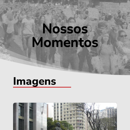
Tocador
de
vídeo
Nossos
Momentos
Imagens