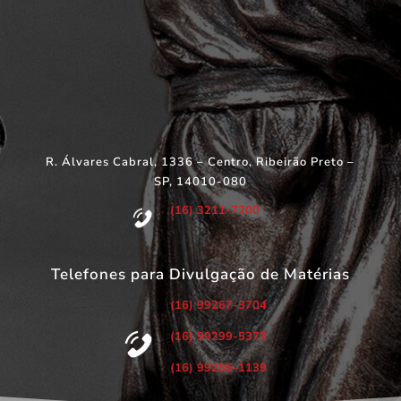
R. Álvares Cabral, 1336 – Centro, Ribeirão Preto –
SP, 14010-080
(16) 3211-7200
Telefones para Divulgação de Matérias
(16) 99267-3704
(16) 99299-5373
(16) 99286-1139